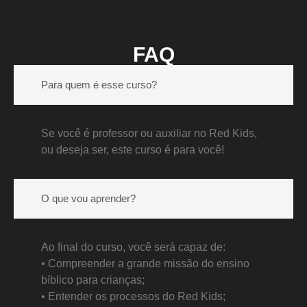
FAQ
Para quem é esse curso?
Se você é professor ou auxiliar no Red Kids,
ou deseja ser, este curso é para você!
O que vou aprender?
Ao final do curso, você será capaz de:
•⁠ ⁠Compreender a grande missão do ensino
bíblico para crianças;
•⁠ ⁠Entender os processos do Red Kids;