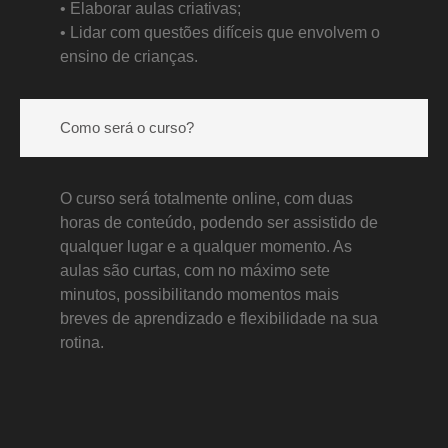
•⁠ ⁠Elaborar aulas criativas;
•⁠ ⁠Lidar com questões difíceis que envolvem o
ensino de crianças.
Como será o curso?
O curso será totalmente online, com duas
horas de conteúdo, podendo ser assistido de
qualquer lugar e a qualquer momento. As
aulas são curtas, com no máximo sete
minutos, possibilitando momentos mais
breves de aprendizado e flexibilidade na sua
rotina.