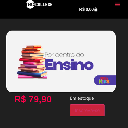
R$
0,00
R$
79,90
Em estoque
Inscreva-se