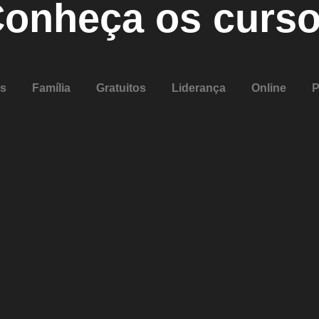
onheça os curs
os
Família
Gratuitos
Liderança
Online
P